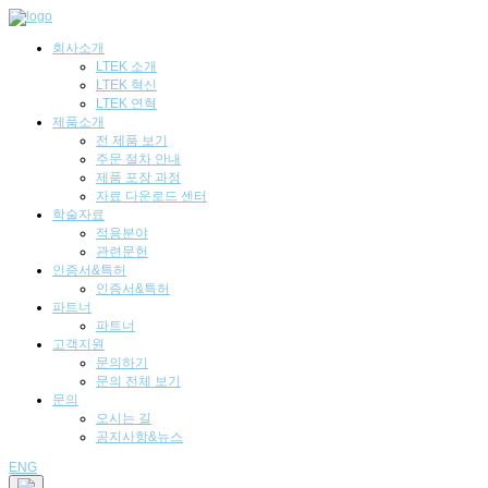
회사소개
LTEK 소개
LTEK 혁신
LTEK 연혁
제품소개
전 제품 보기
주문 절차 안내
제품 포장 과정
자료 다운로드 센터
학술자료
적용분야
관련문헌
인증서&특허
인증서&특허
파트너
파트너
고객지원
문의하기
문의 전체 보기
문의
오시는 길
공지사항&뉴스
ENG